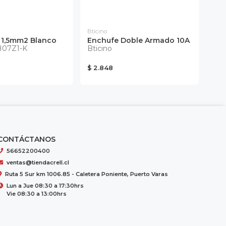
Bticino
Btic
 1,5mm2 Blanco
Enchufe Doble Armado 10A
Int
H07Z1-K
Bticino
Ar
Bti
$ 2.848
$ 3.
CONTÁCTANOS
56652200400
ventas@tiendacrell.cl
Ruta 5 Sur km 1006.85 - Caletera Poniente, Puerto Varas
Lun a Jue 08:30 a 17:30hrs
Vie 08:30 a 13:00hrs