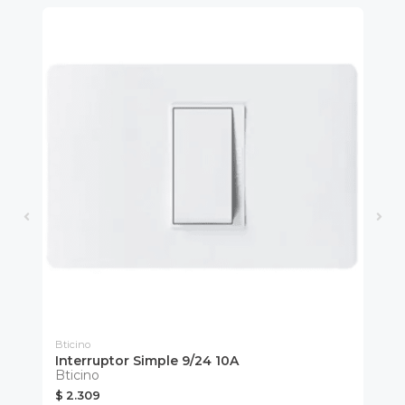
Bticino
Ro
Interruptor Simple 9/24 10A
F
Bticino
Lu
$ 2.309
$ 