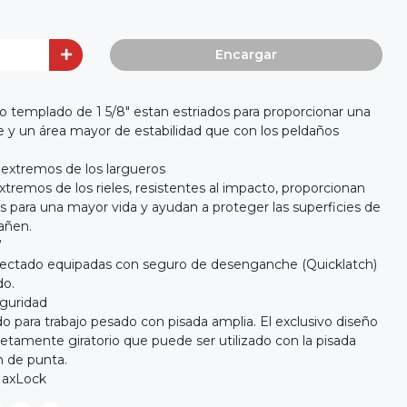
Encargar
o templado de 1 5/8" estan estriados para proporcionar una
e y un área mayor de estabilidad que con los peldaños
 extremos de los largueros
xtremos de los rieles, resistentes al impacto, proporcionan
es para una mayor vida y ayudan a proteger las superficies de
añen.
”
yectado equipadas con seguro de desenganche (Quicklatch)
do.
eguridad
o para trabajo pesado con pisada amplia. El exclusivo diseño
etamente giratorio que puede ser utilizado con la pisada
n de punta.
MaxLock